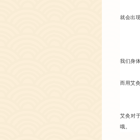
就会出
我们身
而用艾
艾灸对
哦。