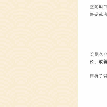
空闲时
僵硬或
长期久
、
位
改
用梳子