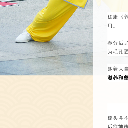
嵇康《
用。
春分后
为毛孔
趁着大
滋养和
梳头并
后往前